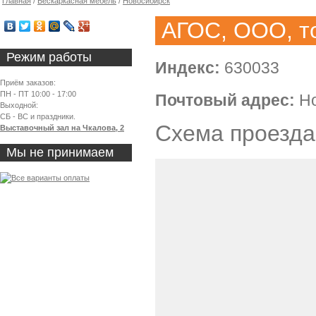
Главная
/
Бескаркасная мебель
/
Новосибирск
АГОС, ООО, т
Режим работы
Индекс:
630033
Приём заказов:
ПН - ПТ 10:00 - 17:00
Почтовый адрес:
Но
Выходной:
СБ - ВС и праздники.
Схема проезда
Выставочный зал на Чкалова, 2
Мы не принимаем