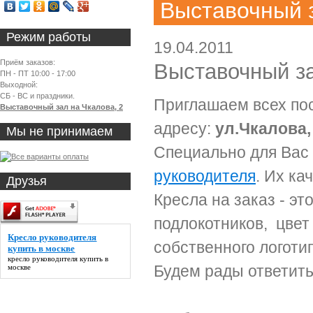
Выставочный 
Режим работы
19.04.2011
Приём заказов:
Выставочный з
ПН - ПТ 10:00 - 17:00
Выходной:
СБ - ВС и праздники.
Приглашаем всех пос
Выставочный зал на Чкалова, 2
адресу:
ул.Чкалова, 
Мы не принимаем
Cпециально для Вас
руководителя
. Их ка
Друзья
Кресла на заказ - э
подлокотников, цвет
Кресло руководителя
собственного логотип
купить в москве
кресло руководителя купить в
Будем рады ответить
москве